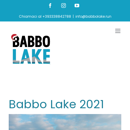
Salta
Facebook
Instagram
YouTube
al
Chiamaci al +393338842788
|
info@babbolake.run
contenuto
Babbo Lake 2021